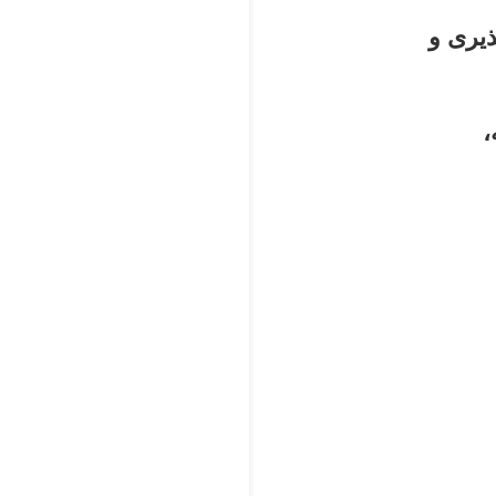
یری و
،فیلم ایمان شباهت هایی به فیلم های اولیه ی مهدی رییس فیروز مانند ولگرد داشته