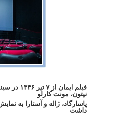
نپتون، مونت کارلو
داشت