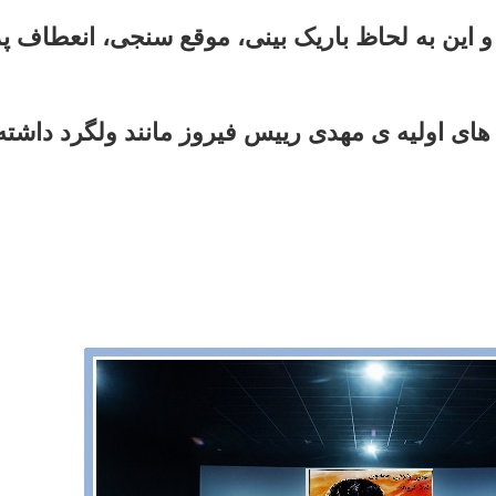
این به لحاظ باریک بینی، موقع سنجی، انعطاف پذ