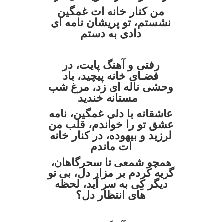
من کنار خانه ات غمگین
نشستم، تو پریشان نامه ای
دادی به دستم
رفتی و آهنگ پایت، در
فضـای خانه پیچید، باد
وحشی ناله ای زد، مرغ شب
مستانه خندید
عاشقانه با دلی غمگین، نامه
عشق تو را خواندم، قلب من
لرزید و بیهوده، در کنار خانه
ات ماندم
همچو شمعی تا سحرگاهان،
گریه کردم بر مزار دل، بی تو
دیگر کِی به سر آید، لحظه
های انتظار دل؟