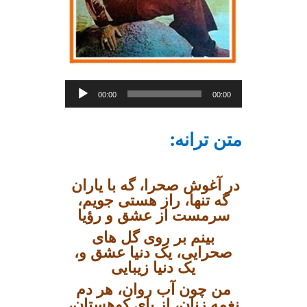
Audio
00:00
00:00
Player
:متن ترانه
در آغوش صحرا، گه با یاران
گه تنها، راز هستی جویم،
سرمست از عشق و رؤیا
بینم بر روی گل های
صحرایی، یک دنیا عشق و،
یک دنیا زیبایی
من چون آب روان، هر دم
نغمه زنان، از پای کوهستان،